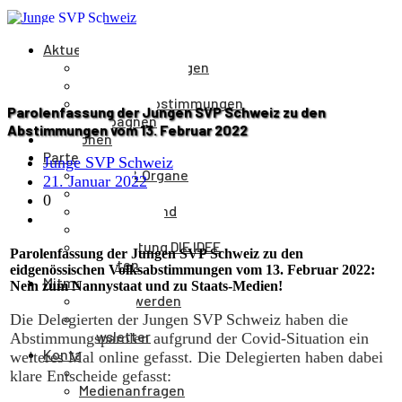
Aktuelles
Medienmitteilungen
Veranstaltungen
Parolen & Abstimmungen
Parolenfassung der Jungen SVP Schweiz zu den
Kampagnen
Abstimmungen vom 13. Februar 2022
Positionen
Partei
Junge SVP Schweiz
Aufbau & Organe
21. Januar 2022
Kantone
0
Parteivorstand
Parteileitung
Parteizeitung DIE IDEE
Parolenfassung der Jungen SVP Schweiz zu den
Statuten
eidgenössischen Volksabstimmungen vom 13. Februar 2022:
Mitmachen
Nein zum Nannystaat und zu Staats-Medien!
Mitglied werden
Spenden
Die Delegierten der Jungen SVP Schweiz haben die
Newsletter
Abstimmungsparolen aufgrund der Covid-Situation ein
Kontakt
weiteres Mal online gefasst. Die Delegierten haben dabei
Kontakt
klare Entscheide gefasst:
Medienanfragen