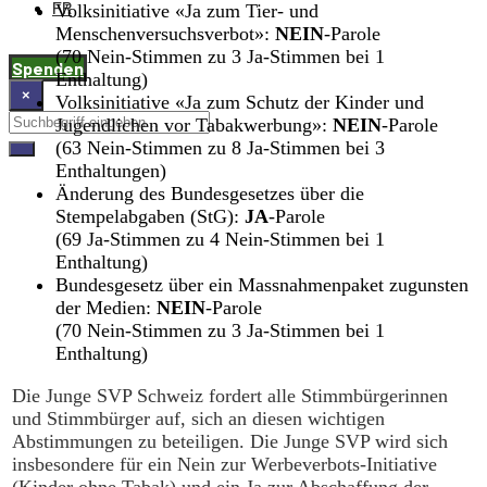
FR
Volksinitiative «Ja zum Tier- und
Menschenversuchsverbot»:
NEIN
-Parole
(70 Nein-Stimmen zu 3 Ja-Stimmen bei 1
Spenden
Enthaltung)
×
Volksinitiative «Ja zum Schutz der Kinder und
Jugendlichen vor Tabakwerbung»:
NEIN
-Parole
(63 Nein-Stimmen zu 8 Ja-Stimmen bei 3
Enthaltungen)
Änderung des Bundesgesetzes über die
Stempelabgaben (StG):
JA
-Parole
(69 Ja-Stimmen zu 4 Nein-Stimmen bei 1
Enthaltung)
Bundesgesetz über ein Massnahmenpaket zugunsten
der Medien:
NEIN
-Parole
(70 Nein-Stimmen zu 3 Ja-Stimmen bei 1
Enthaltung)
Die Junge SVP Schweiz fordert alle Stimmbürgerinnen
und Stimmbürger auf, sich an diesen wichtigen
Abstimmungen zu beteiligen. Die Junge SVP wird sich
insbesondere für ein Nein zur Werbeverbots-Initiative