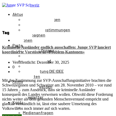
Aktuelles
Medienmitteilungen
Veranstaltungen
Parolen & Abstimmungen
Tag
Kampagnen
Positionen
Partei
Kriminelle Ausländer endlich ausschaffen: Junge SVP lanciert
Aufbau & Organe
koordinierte Vorstösse in «Problem-Kantonen»
Kantone
Parteivorstand
Veröffentlicht: Dezember 30, 2025
Parteileitung
0
Parteizeitung DIE IDEE
Statuten
Mit der Zustimmung zur SVP-Ausschaffungsinitiative brachten die
Mitmachen
Schweizerinnen und Schweizer am 28. November 2010 – vor rund
Mitglied werden
15 Jahren – zum Ausdruck, dass sie kriminelle Ausländer
Spenden
konsequent des Landes verweisen wollen. Obwohl diese Forderung
Newsletter
nichts weiter als dem gesunden Menschenverstand entspricht und
Kontakt
glasklar verständlich ist, lässt eine saubere Umsetzung des
Kontakt
Volkswillens noch immer auf sich warten.
Medienanfragen