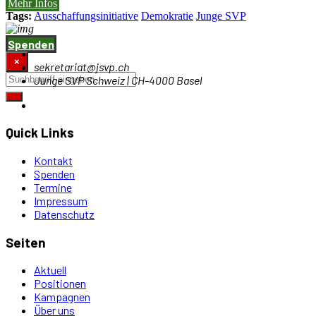
Mehr Infos
FR
Tags:
Ausschaffungsinitiative
Demokratie
Junge SVP
Spenden
×
sekretariat@jsvp.ch
Junge SVP Schweiz | CH-4000 Basel
Quick Links
Kontakt
Spenden
Termine
Impressum
Datenschutz
Seiten
Aktuell
Positionen
Kampagnen
Über uns