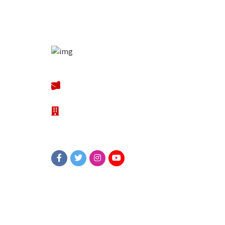
Quic
Kont
sekretariat@jsvp.ch
Spen
Junge SVP Schweiz | CH-
Term
4000 Basel
Impr
Date