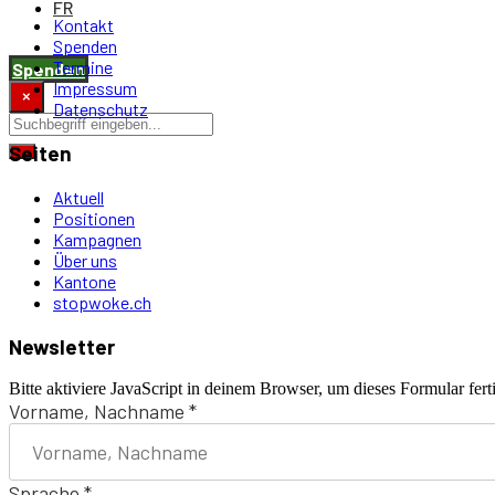
FR
Kontakt
Spenden
Termine
Spenden
Impressum
×
Datenschutz
Seiten
Aktuell
Positionen
Kampagnen
Über uns
Kantone
stopwoke.ch
Newsletter
Bitte aktiviere JavaScript in deinem Browser, um dieses Formular ferti
Vorname, Nachname
*
Sprache
*