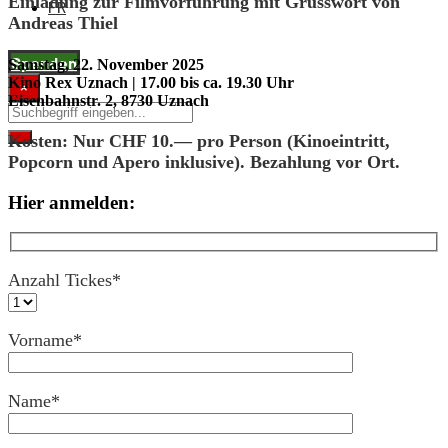
Einladung zur Filmvorführung mit Grusswort von
FR
Andreas Thiel
Spenden
Samstag, 22. November 2025
Kino Rex Uznach | 17.00 bis ca. 19.30 Uhr
×
Eisenbahnstr. 2, 8730 Uznach
Kosten: Nur CHF 10.— pro Person (Kinoeintritt,
Popcorn und Apero inklusive). Bezahlung vor Ort.
Hier anmelden:
Anzahl Tickes*
Vorname*
Name*