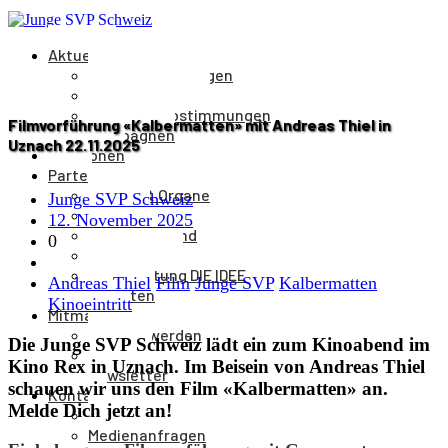
Aktuelles
Medienmitteilungen
Veranstaltungen
Parolen & Abstimmungen
Filmvorführung «Kalbermatten» mit Andreas Thiel in
Kampagnen
Uznach 22.11.2025
Positionen
Partei
Aufbau & Organe
Junge SVP Schweiz
Kantone
12. November 2025
Parteivorstand
0
Parteileitung
Parteizeitung DIE IDEE
Andreas Thiel
Film
Junge SVP
Kalbermatten
Statuten
Kinoeintritt
Mitmachen
Mitglied werden
Die Junge SVP Schweiz lädt ein zum Kinoabend im
Spenden
Kino Rex in Uznach. Im Beisein von Andreas Thiel
Newsletter
schauen wir uns den Film «Kalbermatten» an.
Kontakt
Melde Dich jetzt an!
Kontakt
Medienanfragen