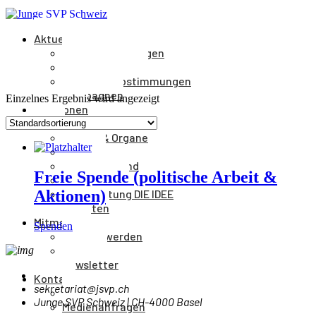
Aktuelles
Medienmitteilungen
Veranstaltungen
Parolen & Abstimmungen
Kampagnen
Einzelnes Ergebnis wird angezeigt
Positionen
Partei
Aufbau & Organe
Kantone
Parteivorstand
Freie Spende (politische Arbeit &
Parteileitung
Aktionen)
Parteizeitung DIE IDEE
Statuten
Mitmachen
Spenden
Mitglied werden
Spenden
Newsletter
Kontakt
sekretariat@jsvp.ch
Kontakt
Junge SVP Schweiz | CH-4000 Basel
Medienanfragen