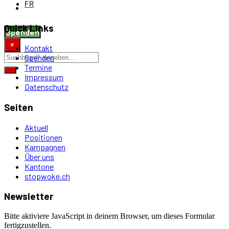
FR
Quick Links
Spenden
×
Kontakt
Spenden
Termine
Impressum
Datenschutz
Seiten
Aktuell
Positionen
Kampagnen
Über uns
Kantone
stopwoke.ch
Newsletter
Bitte aktiviere JavaScript in deinem Browser, um dieses Formular
fertigzustellen.