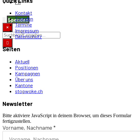
Quick Links
FR
Kontakt
Spenden
Spenden
Termine
×
Impressum
Datenschutz
Seiten
Aktuell
Positionen
Kampagnen
Über uns
Kantone
stopwoke.ch
Newsletter
Bitte aktiviere JavaScript in deinem Browser, um dieses Formular
fertigzustellen.
Vorname, Nachname
*