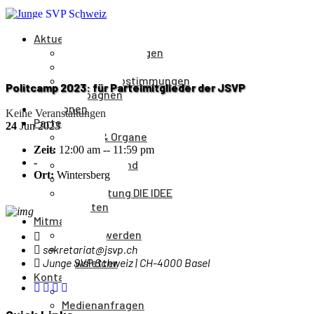
Aktuelles
Medienmitteilungen
Veranstaltungen
Parolen & Abstimmungen
Politcamp 2023: für Parteimitglieder der JSVP
Kampagnen
Positionen
Keine Veranstaltungen
Partei
24
Jun
2023
Aufbau & Organe
Zeit:
12:00 am -- 11:59 pm
Kantone
-
Parteivorstand
Ort:
Wintersberg
Parteileitung
Parteizeitung DIE IDEE
Statuten
Mitmachen
Mitglied werden
Spenden
sekretariat@jsvp.ch
Junge SVP Schweiz | CH-4000 Basel
Newsletter
Kontakt
Kontakt
Medienanfragen