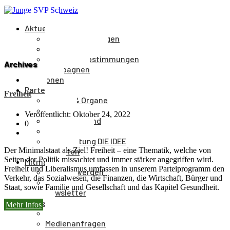
Aktuelles
Medienmitteilungen
Veranstaltungen
Parolen & Abstimmungen
Archives
Kampagnen
Positionen
Partei
Freiheit
Aufbau & Organe
Kantone
Veröffentlicht: Oktober 24, 2022
Parteivorstand
0
Parteileitung
Parteizeitung DIE IDEE
Der Minimalstaat als Ziel! Freiheit – eine Thematik, welche von
Statuten
Seiten der Politik missachtet und immer stärker angegriffen wird.
Mitmachen
Freiheit und Liberalismus umfassen in unserem Parteiprogramm den
Mitglied werden
Verkehr, das Sozialwesen, die Finanzen, die Wirtschaft, Bürger und
Spenden
Staat, sowie Familie und Gesellschaft und das Kapitel Gesundheit.
Newsletter
Kontakt
Mehr Infos
Kontakt
Medienanfragen