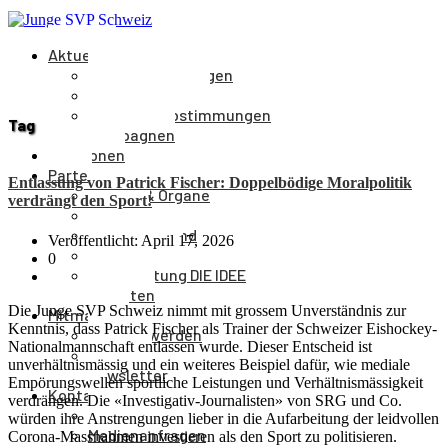
Aktuelles
Medienmitteilungen
Veranstaltungen
Parolen & Abstimmungen
Tag
Kampagnen
Positionen
Partei
Entlassung von Patrick Fischer: Doppelbödige Moralpolitik
Aufbau & Organe
verdrängt den Sport!
Kantone
Parteivorstand
Veröffentlicht: April 17, 2026
Parteileitung
0
Parteizeitung DIE IDEE
Statuten
Die Junge SVP Schweiz nimmt mit grossem Unverständnis zur
Mitmachen
Kenntnis, dass Patrick Fischer als Trainer der Schweizer Eishockey-
Mitglied werden
Nationalmannschaft entlassen wurde. Dieser Entscheid ist
Spenden
unverhältnismässig und ein weiteres Beispiel dafür, wie mediale
Newsletter
Empörungswellen sportliche Leistungen und Verhältnismässigkeit
Kontakt
verdrängen. Die «Investigativ-Journalisten» von SRG und Co.
Kontakt
würden ihre Anstrengungen lieber in die Aufarbeitung der leidvollen
Medienanfragen
Corona-Massnahmen investieren als den Sport zu politisieren.