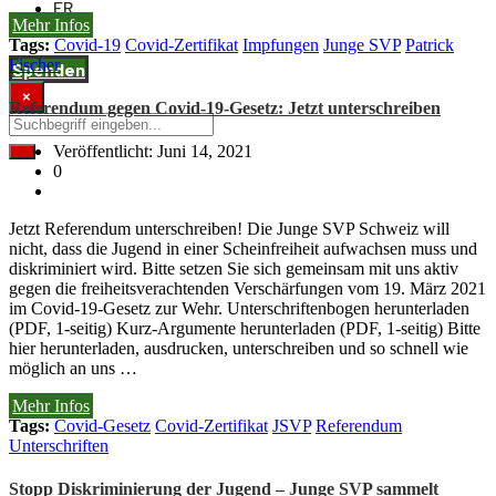
FR
Mehr Infos
Tags:
Covid-19
Covid-Zertifikat
Impfungen
Junge SVP
Patrick
Fischer
Spenden
×
Referendum gegen Covid-19-Gesetz: Jetzt unterschreiben
Veröffentlicht: Juni 14, 2021
0
Jetzt Referendum unterschreiben! Die Junge SVP Schweiz will
nicht, dass die Jugend in einer Scheinfreiheit aufwachsen muss und
diskriminiert wird. Bitte setzen Sie sich gemeinsam mit uns aktiv
gegen die freiheitsverachtenden Verschärfungen vom 19. März 2021
im Covid-19-Gesetz zur Wehr. Unterschriftenbogen herunterladen
(PDF, 1-seitig) Kurz-Argumente herunterladen (PDF, 1-seitig) Bitte
hier herunterladen, ausdrucken, unterschreiben und so schnell wie
möglich an uns …
Mehr Infos
Tags:
Covid-Gesetz
Covid-Zertifikat
JSVP
Referendum
Unterschriften
Stopp Diskriminierung der Jugend – Junge SVP sammelt