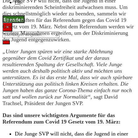
Die Junge SVP will nicht, dass die Jugend in einer
FR
diskriminierenden Scheinfreiheit aufwachsen muss. Um
dies schnellstmöglich wieder zu beenden, sammeln wir
Spenden
Unterschriften für das Referendum gegen das Covid 19
Gesetz vom 19. März. Nebst dem Referendum werden wir
×
weitere Massnahmen ergreifen, um der Diskriminierung
der Jugend entgegenzuwirken.
„Unter Jungen spüren wir eine starke Ablehnung
gegenüber dem Covid Zertifikat und der daraus
resultierenden Spaltung der Gesellschaft. Viele Junge
werden auch deshalb politisch aktiv und möchten uns
unterstützen. Es ist das erste Mal, dass wir auch spürbare
Unterstützung aus politisch linken Kreisen erhalten. Die
Jungen haben das ganze Corona-Thema einfach nur noch
satt und wollen zurück zur Normalität“,
sagt David
Trachsel, Präsident der Jungen SVP.
Das sind unsere wichtigsten Argumente für das
Referendum zum Covid 19 Gesetz vom 19. März:
Die Junge SVP will nicht, dass die Jugend in einer