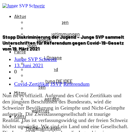
Aktuelles
Medienmitteilungen
Veranstaltungen
Parolen & Abstimmungen
Stopp Diskriminierung der Jugend – Junge SVP sammelt
Kampagnen
Unterschriften für Referendum gegen Covid-19-Gesetz
Positionen
vom 19. März 2021
Partei
Aufbau & Organe
Junge SVP Schweiz
Kantone
13. Juni 2021
Parteivorstand
0
Parteileitung
Parteizeitung DIE IDEE
Covid-Zertifikat
JSVP
Referendum
Statuten
Mitmachen
Nun ist es offiziell. Aufgrund des Covid Zertifikats und
Mitglied werden
den jüngsten Beschlüssen des Bundesrats, wird die
Spenden
Schweizer Bevölkerung in Geimpfte und Nicht-Geimpfte
Newsletter
aufgeteilt. Die Zweiklassengesellschaft ist traurige
Kontakt
Realität. Das ist verfassungswidrig und der freien Schweiz
Kontakt
höchst unwürdig. Wir sind ein Land und eine Gesellschaft.
Medienanfragen