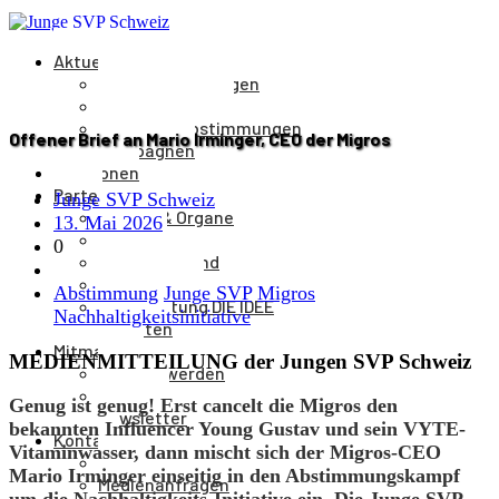
Aktuelles
Medienmitteilungen
Veranstaltungen
Parolen & Abstimmungen
Offener Brief an Mario Irminger, CEO der Migros
Kampagnen
Positionen
Partei
Junge SVP Schweiz
Aufbau & Organe
13. Mai 2026
Kantone
0
Parteivorstand
Parteileitung
Abstimmung
Junge SVP
Migros
Parteizeitung DIE IDEE
Nachhaltigkeitsinitiative
Statuten
Mitmachen
MEDIENMITTEILUNG der Jungen SVP Schweiz
Mitglied werden
Spenden
Genug ist genug! Erst cancelt die Migros den
Newsletter
bekannten Influencer Young Gustav und sein VYTE-
Kontakt
Vitaminwasser, dann mischt sich der Migros-CEO
Kontakt
Mario Irminger einseitig in den Abstimmungskampf
Medienanfragen