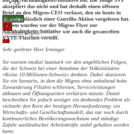
um die Nachhaltigkeits-Initiative ein. Die Junge SVP
FR
akzeptiert das nicht und hat deshalb einen offenen
Brief an den Migros-CEO verfasst, den sie heute in
Spenden
Zürich anlässlich einer Guerilla-Aktion vorgelesen hat.
Zudem wurden vor der Migros Flyer zur
×
Nachhaltigkeits-Initiative wie auch die gecancelten
VYTE-Flaschen verteilt.
Sehr geehrter Herr Irminger
Sie warnen medial lautstark vor den angeblichen Folgen,
die der Schweiz bei einer Annahme der Volksinitiative
«Keine 10-Millionen-Schweiz» drohten. Dabei skizzieren
Sie ein Szenario, in dem die Migros ohne anhaltend hohe
Zuwanderung Filialen schliessen, Serviceleistungen
abbauen und Öffnungszeiten verkürzen müsste. Damit
beschreiben Sie jedoch weniger ein drohendes Problem als
vielmehr den Kern der heutigen Herausforderung: ein
Wirtschafts- und Gesellschaftsmodell, das nur noch durch
kontinuierliches Bevölkerungswachstum und ständige
Zufuhr ausländischer Arbeitskräfte stabil gehalten werden
kann.