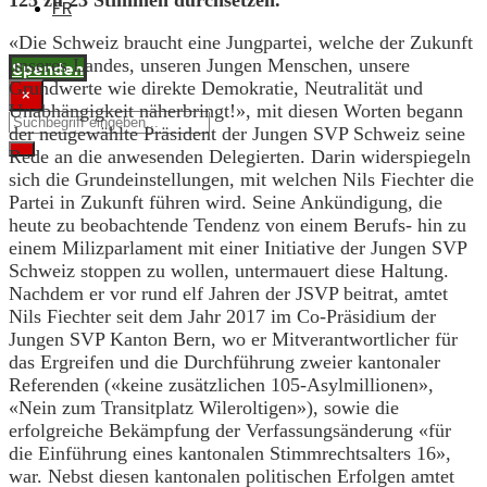
125 zu 23 Stimmen durchsetzen.
FR
«Die Schweiz braucht eine Jungpartei, welche der Zukunft
unseres Landes, unseren Jungen Menschen, unsere
Spenden
Grundwerte wie direkte Demokratie, Neutralität und
×
Unabhängigkeit näherbringt!», mit diesen Worten begann
der neugewählte Präsident der Jungen SVP Schweiz seine
Rede an die anwesenden Delegierten. Darin widerspiegeln
sich die Grundeinstellungen, mit welchen Nils Fiechter die
Partei in Zukunft führen wird. Seine Ankündigung, die
heute zu beobachtende Tendenz von einem Berufs- hin zu
einem Milizparlament mit einer Initiative der Jungen SVP
Schweiz stoppen zu wollen, untermauert diese Haltung.
Nachdem er vor rund elf Jahren der JSVP beitrat, amtet
Nils Fiechter seit dem Jahr 2017 im Co-Präsidium der
Jungen SVP Kanton Bern, wo er Mitverantwortlicher für
das Ergreifen und die Durchführung zweier kantonaler
Referenden («keine zusätzlichen 105-Asylmillionen»,
«Nein zum Transitplatz Wileroltigen»), sowie die
erfolgreiche Bekämpfung der Verfassungsänderung «für
die Einführung eines kantonalen Stimmrechtsalters 16»,
war. Nebst diesen kantonalen politischen Erfolgen amtet