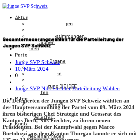
Aktuelles
Medienmitteilungen
Veranstaltungen
Parolen & Abstimmungen
Gesamterneuerungswahlen für die Parteileitung der
Kampagnen
Jungen SVP Schweiz
Positionen
Partei
Aufbau & Organe
Junge SVP Schweiz
Kantone
10. März 2024
Parteivorstand
0
Parteileitung
Parteizeitung DIE IDEE
Junge SVP
Nils Fiechter
Parteileitung
Wahlen
Statuten
Mitmachen
Die Delegierten der Jungen SVP Schweiz wählten an
Mitglied werden
der Hauptversammlung der Partei vom 09. März 2024
Spenden
ihren bisherigen Chef Strategie und Grossrat des
Newsletter
Kantons Bern, Nils Fiechter, zu ihrem neuen
Kontakt
Präsidenten. Bei der Kampfwahl gegen Marco
Kontakt
Bortoluzzi aus dem Kanton Thurgau konnte er sich mit
Medienanfragen