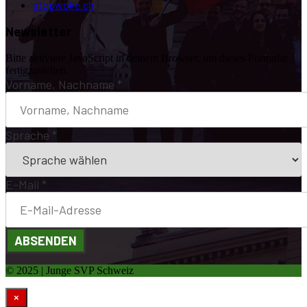
stopwoke.ch
Newsletter
Bitte aktiviere JavaScript in deinem Browser, um dieses Formular
fertigzustellen.
Vorname, Nachname
*
Sprache
*
E-Mail
*
ABSENDEN
© 2025 | Junge SVP Schweiz
×