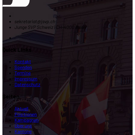
sekretariat@jsvp.ch
Junge SVP Schweiz | CH-4000 Basel
Quick Links
Kontakt
Spenden
Termine
Impressum
Datenschutz
Seiten
Aktuell
Positionen
Kampagnen
Über uns
Kantone