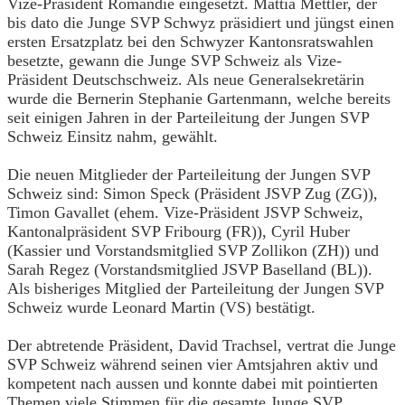
Vize-Präsident Romandie eingesetzt. Mattia Mettler, der
bis dato die Junge SVP Schwyz präsidiert und jüngst einen
ersten Ersatzplatz bei den Schwyzer Kantonsratswahlen
besetzte, gewann die Junge SVP Schweiz als Vize-
Präsident Deutschschweiz. Als neue Generalsekretärin
wurde die Bernerin Stephanie Gartenmann, welche bereits
seit einigen Jahren in der Parteileitung der Jungen SVP
Schweiz Einsitz nahm, gewählt.
Die neuen Mitglieder der Parteileitung der Jungen SVP
Schweiz sind: Simon Speck (Präsident JSVP Zug (ZG)),
Timon Gavallet (ehem. Vize-Präsident JSVP Schweiz,
Kantonalpräsident SVP Fribourg (FR)), Cyril Huber
(Kassier und Vorstandsmitglied SVP Zollikon (ZH)) und
Sarah Regez (Vorstandsmitglied JSVP Baselland (BL)).
Als bisheriges Mitglied der Parteileitung der Jungen SVP
Schweiz wurde Leonard Martin (VS) bestätigt.
Der abtretende Präsident, David Trachsel, vertrat die Junge
SVP Schweiz während seinen vier Amtsjahren aktiv und
kompetent nach aussen und konnte dabei mit pointierten
Themen viele Stimmen für die gesamte Junge SVP